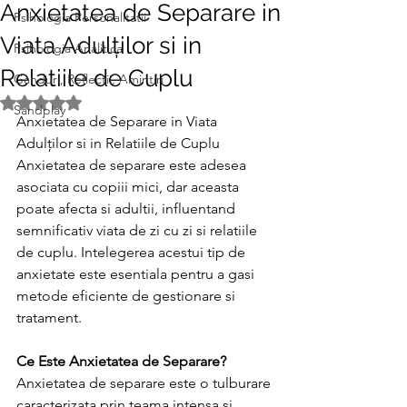
Anxietatea de Separare in
Psihologia Personalitatii
Viata Adulților si in
Psihologia Analitica
Relatiile de Cuplu
Ganduri, Reflectii, Amintiri
Evaluat(ă) cu NaN din 5 stele.
Sandplay
Anxietatea de Separare in Viata 
Adulților si in Relatiile de Cuplu
Anxietatea de separare este adesea 
asociata cu copiii mici, dar aceasta 
poate afecta si adultii, influentand 
semnificativ viata de zi cu zi si relatiile 
de cuplu. Intelegerea acestui tip de 
anxietate este esentiala pentru a gasi 
metode eficiente de gestionare si 
tratament.
Ce Este Anxietatea de Separare?
Anxietatea de separare este o tulburare 
caracterizata prin teama intensa si 