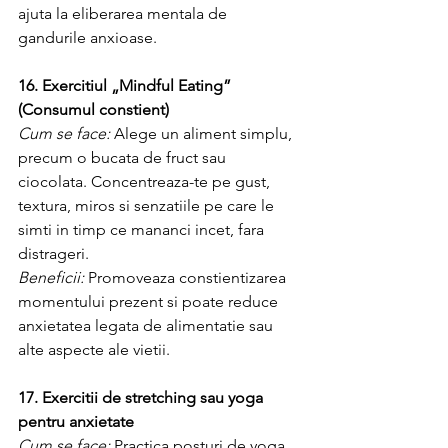
ajuta la eliberarea mentala de 
gandurile anxioase.
16. Exercitiul „Mindful Eating” 
(Consumul constient)
Cum se face:
 Alege un aliment simplu, 
precum o bucata de fruct sau 
ciocolata. Concentreaza-te pe gust, 
textura, miros si senzatiile pe care le 
simti in timp ce mananci incet, fara 
distrageri.
Beneficii:
 Promoveaza constientizarea 
momentului prezent si poate reduce 
anxietatea legata de alimentatie sau 
alte aspecte ale vietii.
17. Exercitii de stretching sau yoga 
pentru anxietate
Cum se face:
 Practica posturi de yoga 