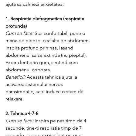
ajuta sa calmezi anxietatea:
1. Respiratia diafragmatica (respiratia 
profunda)
Cum se face: 
Stai confortabil, pune o 
mana pe piept si cealalta pe abdomen. 
Inspira profund prin nas, lasand 
abdomenul sa se extinda (nu pieptul). 
Expira lent prin gura, simtind cum 
abdomenul coboara.
Beneficii:
 Aceasta tehnica ajuta la 
activarea sistemului nervos 
parasimpatic, care induce o stare de 
relaxare.
2. Tehnica 4-7-8
Cum se face:
 Inspira pe nas timp de 4 
secunde, tine-ti respiratia timp de 7 
secunde, si apoi expira lent pe gura 