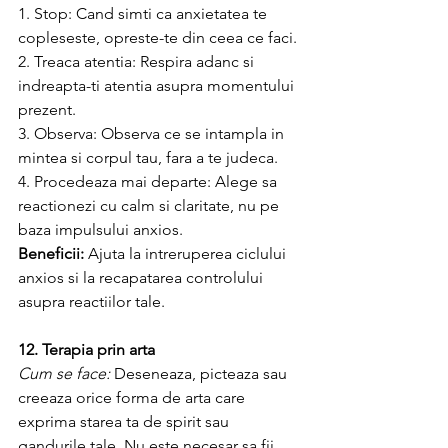
1. Stop: Cand simti ca anxietatea te 
copleseste, opreste-te din ceea ce faci.
2. Treaca atentia: Respira adanc si 
indreapta-ti atentia asupra momentului 
prezent.
3. Observa: Observa ce se intampla in 
mintea si corpul tau, fara a te judeca.
4. Procedeaza mai departe: Alege sa 
reactionezi cu calm si claritate, nu pe 
baza impulsului anxios.
Beneficii:
 Ajuta la intreruperea ciclului 
anxios si la recapatarea controlului 
asupra reactiilor tale.
12. Terapia prin arta
Cum se face:
 Deseneaza, picteaza sau 
creeaza orice forma de arta care 
exprima starea ta de spirit sau 
gandurile tale. Nu este necesar sa fii 