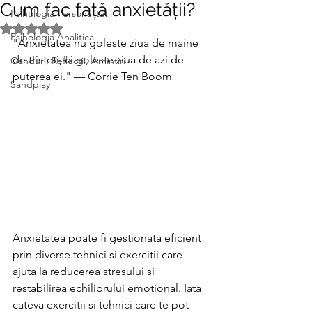
Cum fac față anxietății?
Psihologia Personalitatii
Evaluat(ă) cu NaN din 5 stele.
Psihologia Analitica
"Anxietatea nu goleste ziua de maine 
de tristeti, ci goleste ziua de azi de 
Ganduri, Reflectii, Amintiri
puterea ei." — Corrie Ten Boom
Sandplay
Anxietatea poate fi gestionata eficient 
prin diverse tehnici si exercitii care 
ajuta la reducerea stresului si 
restabilirea echilibrului emotional. Iata 
cateva exercitii si tehnici care te pot 