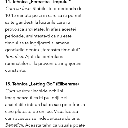
14. Tehnica „Fereastra Timpului”
Cum se face: 
Stabileste o perioada de 
10-15 minute pe zi in care sa iti permiti 
sa te gandesti la lucrurile care iti 
provoaca anxietate. In afara acestei 
perioade, aminteste-ti ca nu este 
timpul sa te ingrijorezi si amana 
gandurile pentru „fereastra timpului”.
Beneficii:
 Ajuta la controlarea 
ruminatiilor si la prevenirea ingrijorarii 
constante.
15. Tehnica „Letting Go” (Eliberarea)
Cum se face:
 Inchide ochii si 
imagineaza-ti ca iti pui grijile si 
anxietatile intr-un balon sau pe o frunza 
care pluteste pe un rau. Vizualizeaza 
cum acestea se indeparteaza de tine.
Beneficii:
 Aceasta tehnica vizuala poate 