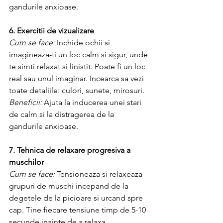
gandurile anxioase.
6. Exercitii de vizualizare
Cum se face:
 Inchide ochii si 
imagineaza-ti un loc calm si sigur, unde 
te simti relaxat si linistit. Poate fi un loc 
real sau unul imaginar. Incearca sa vezi 
toate detaliile: culori, sunete, mirosuri.
Beneficii: 
Ajuta la inducerea unei stari 
de calm si la distragerea de la 
gandurile anxioase.
7. Tehnica de relaxare progresiva a 
muschilor
Cum se face:
 Tensioneaza si relaxeaza 
grupuri de muschi incepand de la 
degetele de la picioare si urcand spre 
cap. Tine fiecare tensiune timp de 5-10 
secunde inainte de a relaxa.