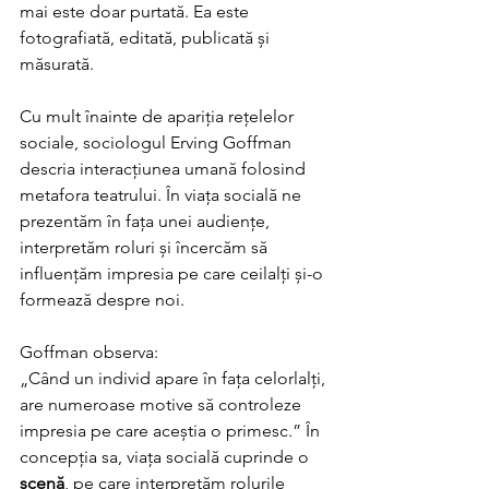
mai este doar purtată. Ea este 
fotografiată, editată, publicată și 
măsurată.
Cu mult înainte de apariția rețelelor 
sociale, sociologul Erving Goffman 
descria interacțiunea umană folosind 
metafora teatrului. În viața socială ne 
prezentăm în fața unei audiențe, 
interpretăm roluri și încercăm să 
influențăm impresia pe care ceilalți și-o 
formează despre noi. 
Goffman observa: 
„Când un individ apare în fața celorlalți, 
are numeroase motive să controleze 
impresia pe care aceștia o primesc.” În 
concepția sa, viața socială cuprinde o 
scenă
, pe care interpretăm rolurile 