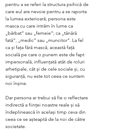
pentru a se referi la structura psihică de 
care eul are nevoie pentru a se raporta 
la lumea exterioară; persona este 
masca cu care intrăm în lume ca 
„bărbat” sau „femeie”; ca „tânără 
fată”, „medic” sau „muncitor”. La fel 
ca și fața fără mască, această față 
socială pe care o punem este de fapt 
impersonală, influențată atât de roluri 
arhetipale, cât și de cele sociale și, cu 
siguranță, nu este tot ceea ce suntem 
noi înșine. 
Dar persona ar trebui să fie o reflectare 
indirectă a ființei noastre reale și să 
îndeplinească în același timp ceva din 
ceea ce se așteaptă de la noi de către 
societate. 