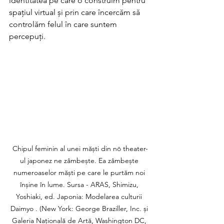
identitatea pe care o construim pentru 
spațiul virtual și prin care încercăm să 
controlăm felul în care suntem 
percepuți.
Chipul feminin al unei măști din nō theater-
ul japonez ne zâmbește. Ea zâmbește 
numeroaselor măști pe care le purtăm noi 
înșine în lume. Sursa - ARAS, Shimizu, 
Yoshiaki, ed. Japonia: Modelarea culturii 
Daimyo . (New York: George Braziller, Inc. și 
Galeria Națională de Artă, Washington DC, 