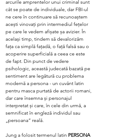
arcurile amprentelor unui criminal sunt 
cât se poate de individuale, dar FBI-ul 
ne cere în continuare să recunoaștem 
acești vinovați prin intermediul fețelor 
pe care le vedem afișate șa avizier. În 
același timp, tindem să devalorizăm 
fața ca simplă fațadă, o față falsă sau o 
acoperire superficială a ceea ce este 
de fapt. Din punct de vedere 
psihologic, această judecată bazată pe 
sentiment are legătură cu problema 
modernă a persona - un cuvânt latin 
pentru masca purtată de actorii romani, 
dar care însemna și personajul 
interpretat și care, în cele din urmă, a 
semnificat în engleză individul sau 
„persoana” reală.
Jung a folosit termenul latin 
PERSONA