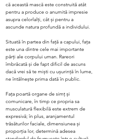
că această mască este construită atât 
pentru a produce o anumită impresie 
asupra celorlalți, cât și pentru a 
ascunde natura profundă a individului.
Situată în partea din față a capului, fața 
este una dintre cele mai importante 
părți ale corpului uman. Rareori 
îmbrăcată și de fapt dificil de ascuns 
dacă vrei să te miști cu ușurință în lume, 
ne întâlnește prima dată în public. 
Fața poartă organe de simț și 
comunicare, în timp ce propria sa 
musculatură flexibilă este extrem de 
expresivă; în plus, aranjamentul 
trăsăturilor faciale, dimensiunea și 
proporția lor, determină adesea 
standardul de frumusețe într-o cultură. 