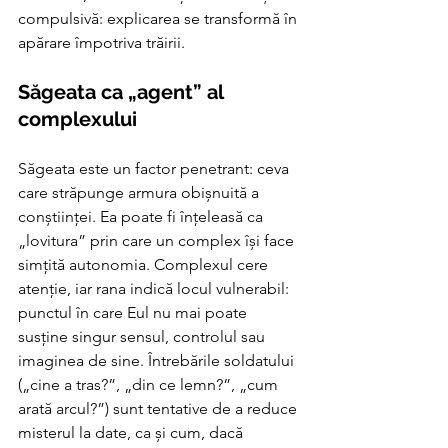
compulsivă: explicarea se transformă în 
apărare împotriva trăirii.
Săgeata ca „agent” al 
complexului
Săgeata este un factor penetrant: ceva 
care străpunge armura obișnuită a 
conștiinței. Ea poate fi înțeleasă ca 
„lovitura” prin care un complex își face 
simțită autonomia. Complexul cere 
atenție, iar rana indică locul vulnerabil: 
punctul în care Eul nu mai poate 
susține singur sensul, controlul sau 
imaginea de sine. Întrebările soldatului 
(„cine a tras?”, „din ce lemn?”, „cum 
arată arcul?”) sunt tentative de a reduce 
misterul la date, ca și cum, dacă 