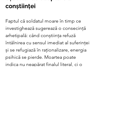
conștiinței
Faptul că soldatul moare în timp ce 
investighează sugerează o consecință 
arhetipală: când conștiința refuză 
întâlnirea cu sensul imediat al suferinței 
și se refugiază în raționalizare, energia 
psihică se pierde. Moartea poate 
indica nu neapărat finalul literal, ci o 
„moarte psihică” locală: încremenirea, 
rigidizarea, cinismul, depresia, fixarea 
în resentiment. În multe basme, o 
problemă similară apare când eroul 
rămâne blocat în întrebare sau în 
prudență, în loc să facă pasul mic care 
restabilește fluxul vieții.
Direcția transformatoare: de 