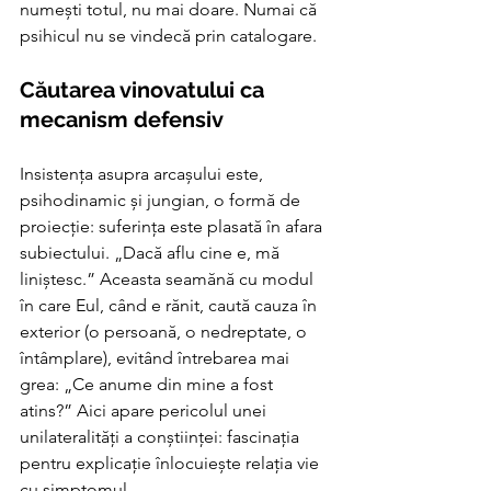
numești totul, nu mai doare. Numai că 
psihicul nu se vindecă prin catalogare.
Căutarea vinovatului ca 
mecanism defensiv
Insistența asupra arcașului este, 
psihodinamic și jungian, o formă de 
proiecție: suferința este plasată în afara 
subiectului. „Dacă aflu cine e, mă 
liniștesc.” Aceasta seamănă cu modul 
în care Eul, când e rănit, caută cauza în 
exterior (o persoană, o nedreptate, o 
întâmplare), evitând întrebarea mai 
grea: „Ce anume din mine a fost 
atins?” Aici apare pericolul unei 
unilateralități a conștiinței: fascinația 
pentru explicație înlocuiește relația vie 
cu simptomul.