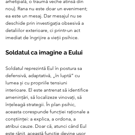
arhetipală, o traumă veche atinsă din 
nou). Rana nu este doar un eveniment; 
ea este un mesaj. Dar mesajul nu se 
deschide prin investigația obsesivă a 
detaliilor exterioare, ci printr-un act 
imediat de îngrijire a vieții psihice.
Soldatul ca imagine a Eului
Soldatul reprezintă Eul în postura sa 
defensivă, adaptativă, „în luptă” cu 
lumea și cu propriile tensiuni 
interioare. El este antrenat să identifice 
amenințări, să localizeze vinovați, să 
înțeleagă strategii. În plan psihic, 
aceasta corespunde funcției raționale a 
conștiinței: a explica, a ordona, a 
atribui cauze. Doar că, atunci când Eul 
este rănit, această funcție devine ușor 