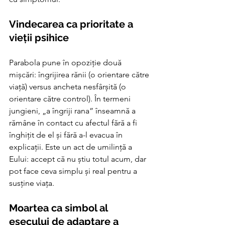
Vindecarea ca prioritate a 
vieții psihice
Parabola pune în opoziție două 
mișcări: îngrijirea rănii (o orientare către 
viață) versus ancheta nesfârșită (o 
orientare către control). În termeni 
jungieni, „a îngriji rana” înseamnă a 
rămâne în contact cu afectul fără a fi 
înghițit de el și fără a-l evacua în 
explicații. Este un act de umilință a 
Eului: accept că nu știu totul acum, dar 
pot face ceva simplu și real pentru a 
susține viața.
Moartea ca simbol al 
eșecului de adaptare a 