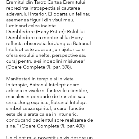
Eremitul din Tarot: Cartea Eremitului
reprezinta introspectia si cautarea
adevarului interior. El poarta un felinar,
asemenea figurii din visul meu,
luminand calea inainte.
Dumbledore (Harry Potter): Rolul lui
Dumbledore ca mentor al lui Harry
reflecta observatia lui Jung ca Batranul
Intelept este adesea „un ajutor care
ofera eroului unelte, perspective sau
curaj pentru a-si indeplini misiunea”
(Opere Complete 9i, par. 398).
Manifestari in terapie si in viata
In terapie, Batranul Intelept apare
adesea in visele si fanteziile clientilor,
mai ales in perioade de tranzitie sau
criza. Jung explica:„Batranul Intelept
simbolizeaza spiritul, a carui functie
este de a arata calea in intuneric,
conducand pacientul spre realizarea de
sine.” (Opere Complete 9i, par. 400)
Un client mi-a povestit un vis despre un