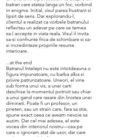
batran care statea langa un foc, vorbind
in enigme. Initial, visul parea frustrant si
lipsit de sens. Dar explorandu-l,
clientul a realizat ca vorbele batranului
reflectau un adevar pe care se temea
sa-l accepte in viata reala. Visul il invita
sa-si confrunte frica de schimbare si sa-
si incredinteze propriile resurse
interioare.
...at the end
Batranul Intelept nu este intotdeauna o
figura impunatoare, cu barba alba si
privire patrunzatoare. Uneori, el vine
sub forma unui vis, a unei carti
deschise la momentul potrivit sau chiar
a unui gand care rasare din linistea unei
dimineti. Poate fi un profesor, un
prieten, sau un strain care, fara sa stie,
spune exact ceea ce aveam nevoie sa
auzim. Dar cel mai adesea, el este
vocea din interiorul nostru—cea pe
care o ignoram atat de usor, dar care