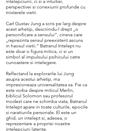
intelepciunii, ci si a intuitiei,
perspectivei si conexiunii profunde cu
misterele vietii.
Carl Gustav Jung a scris pe larg despre
acest arhetip, descriindu-l drept „o
personificare a sensului”, cineva care
„reprezinta sensul preexistent ascuns
in haosul vietii.” Batranul Intelept nu
este doar o figura mitica, ci si un
simbol al impulsului psihicului catre
cunoastere si intelegere.
Reflectand la explorarile lui Jung
asupra acestui arhetip, ma
impresioneaza universalitatea sa. Fie ca
este vorba despre miticul Merlin,
biblicul Solomon sau profesorul
modest care ne schimba viata, Batranul
Intelept apare in toate culturile, epocile
si naratiunile personale. El este un
ghid, un intelept si, adesea, o
reprezentare a propriei noastre
intelepciuni latente.