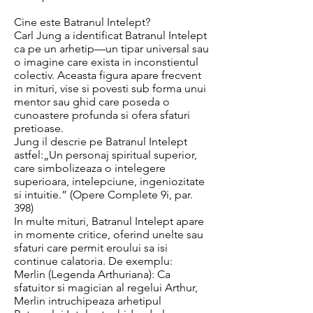
Cine este Batranul Intelept?
Carl Jung a identificat Batranul Intelept
ca pe un arhetip—un tipar universal sau
o imagine care exista in inconstientul
colectiv. Aceasta figura apare frecvent
in mituri, vise si povesti sub forma unui
mentor sau ghid care poseda o
cunoastere profunda si ofera sfaturi
pretioase.
Jung il descrie pe Batranul Intelept
astfel:„Un personaj spiritual superior,
care simbolizeaza o intelegere
superioara, intelepciune, ingeniozitate
si intuitie.” (Opere Complete 9i, par.
398)
In multe mituri, Batranul Intelept apare
in momente critice, oferind unelte sau
sfaturi care permit eroului sa isi
continue calatoria. De exemplu:
Merlin (Legenda Arthuriana): Ca
sfatuitor si magician al regelui Arthur,
Merlin intruchipeaza arhetipul