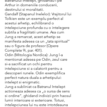
Batranului Intelept, ghidandu-l pe
Arthur in domeniile conducerii,
destinului si moralitatii.
Gandalf (Stapanul Inelelor): Vrajitorul lui
Tolkien este un exemplu perfect al
acestui arhetip, echilibrand o
intelepciune profunda cu o intelegere
subtila a fragilitatii umane. Asa cum
Jung a remarcat, acest arhetip se
manifesta adesea ca un „tata spiritual”
sau o figura de profesor (Opere
Complete 9i, par. 401).
Odin (Mitologia Nordica): Jung l-a
mentionat adesea pe Odin, zeul care
si-a sacrificat un ochi pentru
intelepciune si a calatorit pentru a
descoperi runele. Odin exemplifica
perfect natura duala a arhetipului:
intelept si enigmatic.
Jung a subliniat ca Batranul Intelept
actioneaza adesea ca „o sursa de sens
si ordine”, ghidand indivizii prin haosul
lumii interioare si exterioare. Totusi,
intelepciunea lui nu este intotdeauna