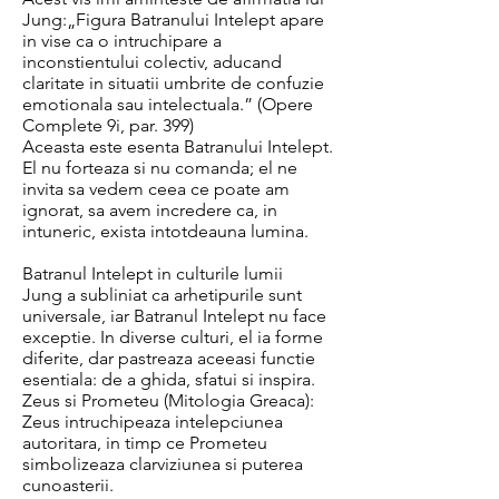
Jung:„Figura Batranului Intelept apare
in vise ca o intruchipare a
inconstientului colectiv, aducand
claritate in situatii umbrite de confuzie
emotionala sau intelectuala.” (Opere
Complete 9i, par. 399)
Aceasta este esenta Batranului Intelept.
El nu forteaza si nu comanda; el ne
invita sa vedem ceea ce poate am
ignorat, sa avem incredere ca, in
intuneric, exista intotdeauna lumina.
Batranul Intelept in culturile lumii
Jung a subliniat ca arhetipurile sunt
universale, iar Batranul Intelept nu face
exceptie. In diverse culturi, el ia forme
diferite, dar pastreaza aceeasi functie
esentiala: de a ghida, sfatui si inspira.
Zeus si Prometeu (Mitologia Greaca):
Zeus intruchipeaza intelepciunea
autoritara, in timp ce Prometeu
simbolizeaza clarviziunea si puterea
cunoasterii.