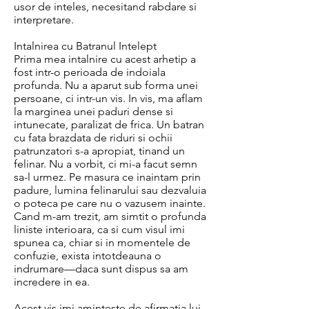
usor de inteles, necesitand rabdare si
interpretare.
Intalnirea cu Batranul Intelept
Prima mea intalnire cu acest arhetip a
fost intr-o perioada de indoiala
profunda. Nu a aparut sub forma unei
persoane, ci intr-un vis. In vis, ma aflam
la marginea unei paduri dense si
intunecate, paralizat de frica. Un batran
cu fata brazdata de riduri si ochii
patrunzatori s-a apropiat, tinand un
felinar. Nu a vorbit, ci mi-a facut semn
sa-l urmez. Pe masura ce inaintam prin
padure, lumina felinarului sau dezvaluia
o poteca pe care nu o vazusem inainte.
Cand m-am trezit, am simtit o profunda
liniste interioara, ca si cum visul imi
spunea ca, chiar si in momentele de
confuzie, exista intotdeauna o
indrumare—daca sunt dispus sa am
incredere in ea.
Acest vis imi aminteste de afirmatia lui