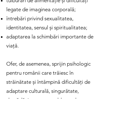
tulburări de alimentație și dificultăți
legate de imaginea corporală;
întrebări privind sexualitatea,
identitatea, sensul și spiritualitatea;
adaptarea la schimbări importante de
viață.
Ofer, de asemenea, sprijin psihologic
pentru românii care trăiesc în
străinătate și întâmpină dificultăți de
adaptare culturală, singurătate,
dezrădăcinare sau probleme de
identitate și apartenență.
Intervenție și suport psihologic în
perioada de probațiune