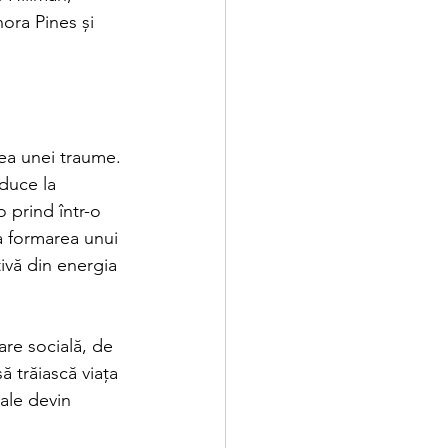
ora Pines și 
ea unei traume. 
duce la 
 prind într-o 
a formarea unui 
tivă din energia 
re socială, de 
ă trăiască viața 
sale devin 