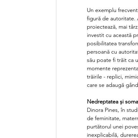
Un exemplu frecvent î
figură de autoritate
proiectează, mai târz
investit cu această p
posibilitatea transfo
persoană cu autoritat
său poate fi trăit ca 
momente reprezentati
trăirile - replici, mi
care se adaugă gândur
Nedreptatea și somat
Dinora Pines, în stud
de feminitate, mater
purtătorul unei poveș
inexplicabilă, durere