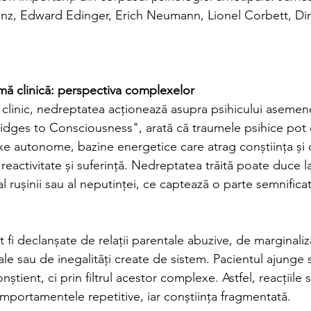
nz, Edward Edinger, Erich Neumann, Lionel Corbett, Din
ă clinică: perspectiva complexelor
clinic, nedreptatea acționează asupra psihicului asemen
ridges to Consciousness", arată că traumele psihice pot 
 autonome, bazine energetice care atrag conștiința și o
eactivitate și suferință. Nedreptatea trăită poate duce l
al rușinii sau al neputinței, ce captează o parte semnifica
i declanșate de relații parentale abuzive, de marginaliza
ale sau de inegalități create de sistem. Pacientul ajunge s
știent, ci prin filtrul acestor complexe. Astfel, reacțiile 
mportamentele repetitive, iar conștiința fragmentată.