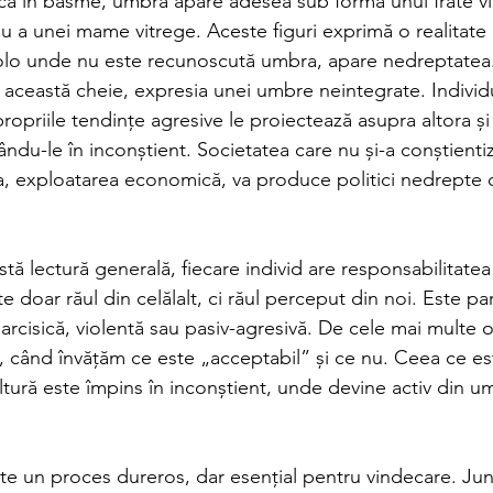
ă că în basme, umbra apare adesea sub forma unui frate vi
u a unei mame vitrege. Aceste figuri exprimă o realitate 
olo unde nu este recunoscută umbra, apare nedreptatea
 această cheie, expresia unei umbre neintegrate. Individu
ropriile tendințe agresive le proiectează asupra altora și
ându-le în inconștient. Societatea care nu și-a conștienti
ia, exploatarea economică, va produce politici nedrepte 
tă lectură generală, fiecare individ are responsabilitatea
doar răul din celălalt, ci răul perceput din noi. Este pa
narcisică, violentă sau pasiv-agresivă. De cele mai multe or
, când învățăm ce este „acceptabil” și ce nu. Ceea ce es
ltură este împins în inconștient, unde devine activ din u
te un proces dureros, dar esențial pentru vindecare. Jun