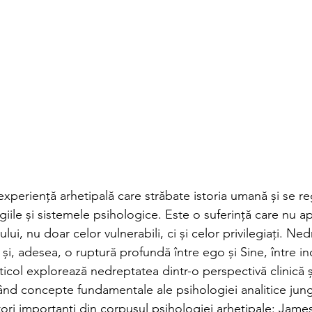
xperiență arhetipală care străbate istoria umană și se re
igiile și sistemele psihologice. Este o suferință care nu a
rului, nu doar celor vulnerabili, ci și celor privilegiați. N
e și, adesea, o ruptură profundă între ego și Sine, între ind
icol explorează nedreptatea dintr-o perspectivă clinică ș
zând concepte fundamentale ale psihologiei analitice jung
tori importanți din corpusul psihologiei arhetipale: James