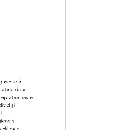
găsește în 
parține doar 
edreptatea naște 
ivid și 
i 
iene și 
 Hillman, 