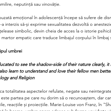
ilire, neputință sau vinovăție.
buzată emoțional în adolescență începe să sufere de di
s-a interzis să-și exprime sexualitatea dezvoltă o anestezi
lease simbolic, devin cheia de acces la o istorie psihică
martor empatic care traduce limbajul corpului în limbaj 
ipul umbrei
ucated to see the shadow-side of their nature clearly, it
also learn to understand and love their fellow men better
logy and Religion
a totalitatea aspectelor refulate, negate sau neintegrate
a este partea pe care nu dorim să o recunoaștem, dar car
le, reacțiile și proiecțiile. Marie-Louise von Franz, în "S