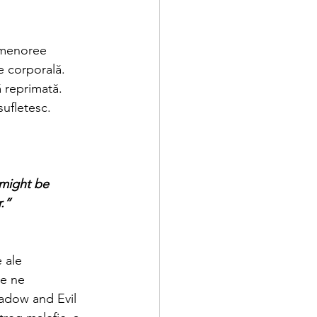
smenoree 
e corporală. 
 reprimată. 
sufletesc.
 might be 
.”
 ale 
e ne 
hadow and Evil 