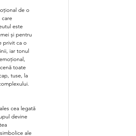
oțional de o 
 care 
eutul este 
umei și pentru 
 privit ca o 
ii, iar tonul 
 emoțional, 
scenă toate 
cap, tuse, la 
 complexului.
ales cea legată 
upul devine 
tea 
 simbolice ale 