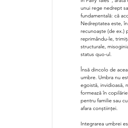
in Fairy Tales", arat
unui rege nedrept sa
fundamentală: că ac
Nedreptatea este, în
recunoaște (de ex.) p
reprimându-le, trimiț
structurale, misogin
status quo-ul.
Însă dincolo de aceas
umbre. Umbra nu este 
egoistă, invidioasă, 
formează în copilărie
pentru familie sau cu
afara conștiinței.
Integrarea umbrei es