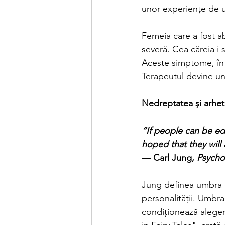
unor experiențe de um
Femeia care a fost a
severă. Cea căreia i 
Aceste simptome, înțe
Terapeutul devine un 
Nedreptatea și arhet
“If people can be ed
hoped that they will 
— Carl Jung, 
Psycho
Jung definea umbra c
personalității. Umbr
condiționează alegeri