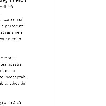
treg malefic, a 
psihică 
.
l care nu-și 
 le persecută 
zat rasismele 
care mențin 
 propriei 
rtea noastră 
i, ea se 
te inacceptabil 
mbră, adică din 
g afirmă că 