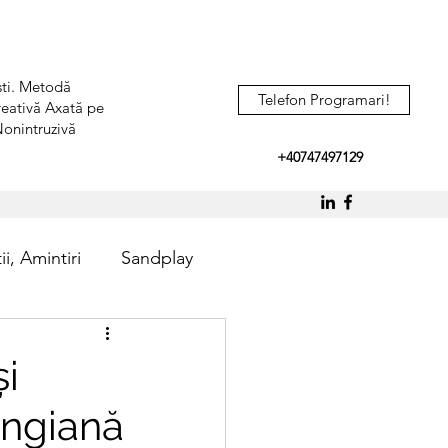
ești. Metodă
Telefon Programari!
reativă Axată pe
Nonintruzivă
+40747497129
i, Amintiri
Sandplay
și
ungiană