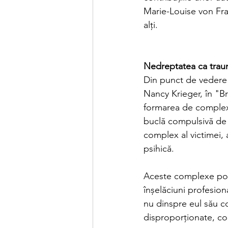
Marie-Louise von Fra
alți.
Nedreptatea ca traum
Din punct de vedere 
Nancy Krieger, în "B
formarea de complexe
buclă compulsivă de r
complex al victimei, 
psihică.
Aceste complexe pot f
înșelăciuni profesion
nu dinspre eul său con
disproporționate, co