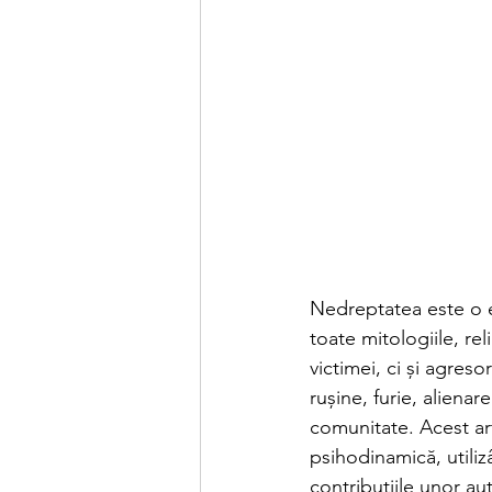
Nedreptatea este o e
toate mitologiile, rel
victimei, ci și agreso
rușine, furie, alienar
comunitate. Acest art
psihodinamică, utili
contribuțiile unor au