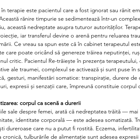
n terapie este pacientul care a fost ignorat sau rănit em
. Această rănire timpurie se sedimentează într-un complex
iu, această nedreptate asupra tuturor autorităților. Terap
roiecție, iar transferul devine o arenă pentru reluarea tra
rmării. Ce vreau sa spun este că în cabinet terapeutul este
e care poate oricând să genereze trăirea neputinței, rușin
unul critic. Pacientul Re-trăiește în prezența terapeutului,
ve ale traumei, complexul se activează și sunt puse în 
mică, gesturi, manifestări somatice: transpirație, durere de 
i, expresii și senzații care, împreună constituie corpul
izarea: corpul ca scenă a durerii
iile sale despre femei, arată că nedreptatea trăită — mai 
nitate, identitate corporală — este adesea somatizată. Tr
ti dureroase care nu a putut fi rostită. Eczema, infertilita
a cronică, tulburările de alimentație sunt adesea expresii