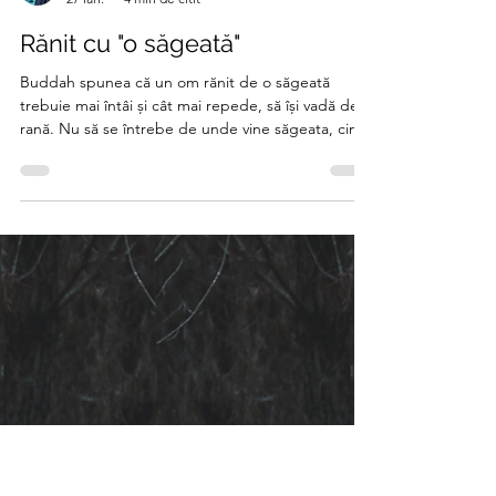
Alin Andrei
27 ian.
4 min de citit
Rănit cu "o săgeată"
Buddah spunea că un om rănit de o săgeată
trebuie mai întâi și cât mai repede, să își vadă de
rană. Nu să se întrebe de unde vine săgeata, cine
anume a tras, din ce lemn este făcută și așa mai
departe.