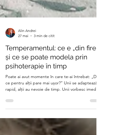
Alin Andrei
27 mai
3 min de citit
Temperamentul: ce e „din fire”
și ce se poate modela prin
psihoterapie în timp
Poate ai avut momente în care te-ai întrebat: „De
ce pentru alții pare mai ușor?” Unii se adaptează
rapid, alții au nevoie de timp. Unii vorbesc imediat
despre ce simt, alții se retrag și procesează în
tăcere. În perioade de suprasolicitare, diferențele
acestea devin și mai vizibile — și uneori dureroase.
Temperamentul este una dintre cheile prin care ne
putem înțelege mai bine reacțiile. Nu ca o