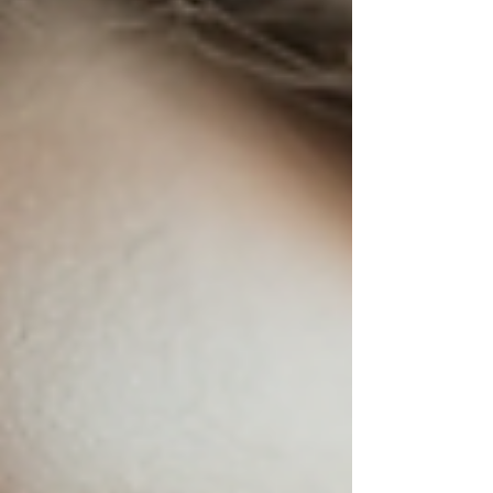
etichetă („așa sunt eu și gata”), ci ca un limbaj al
felului în care suntem cons