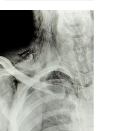
purtată de vânt, fără un loc clar unde să te oprești.
Am trăit asta pe pielea mea și știu cât de greu
este să găsești echilibrul între trecut și prezent,
între cine ai fost și cine vrei să devii. În acest
articol, voi împărtăși gânduri și strategii care m-au
ajutat să mă reconstruiesc și să mă înrădăcinez în
noua mea țară, cu un ton care combină observația
clară cu o notă acce