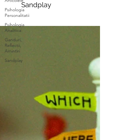
Articolele
Sandplay
Psihologia
Personalitatii
Psihologia
Analitica
Ganduri,
Reflectii,
Amintiri
Sandplay