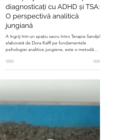
Alin Andrei
5 iun. 2025
5 min de citit
Sandplay în lucrul cu copiii
diagnosticați cu ADHD și TSA:
O perspectivă analitică
jungiană
A îngriji într-un spațiu sacru Intro Terapia Sandplay,
elaborată de Dora Kalff pe fundamentele
psihologiei analitice jungiene, este o metodă
expresivă nonverbală menită să faciliteze accesul la
nivelurile profunde ale psihicului. Această metodă
implică construirea unor imagini simbolice într-un
spațiu delimitat și securizant — cutia cu nisip —
permițând exprimarea conținuturilor inconștiente
într-o manieră indirectă, dar profundă. În cazul
copiilor cu tulburări neurodezvoltam