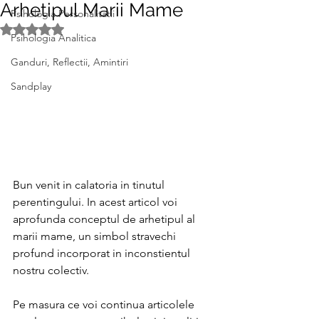
Arhetipul Marii Mame
Psihologia Personalitatii
Evaluat(ă) cu NaN din 5 stele.
Psihologia Analitica
Ganduri, Reflectii, Amintiri
Sandplay
Bun venit in calatoria in tinutul 
perentingului. In acest articol voi 
aprofunda conceptul de arhetipul al 
marii mame, un simbol stravechi 
profund incorporat in inconstientul 
nostru colectiv.
Pe masura ce voi continua articolele 