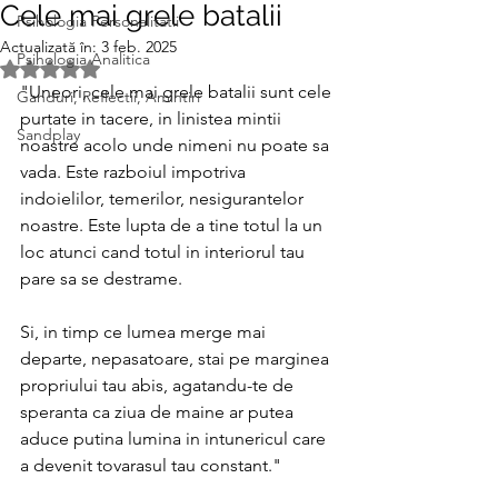
Cele mai grele batalii
Psihologia Personalitatii
Actualizată în:
3 feb. 2025
Psihologia Analitica
Evaluat(ă) cu NaN din 5 stele.
"Uneori, cele mai grele batalii sunt cele 
Ganduri, Reflectii, Amintiri
purtate in tacere, in linistea mintii 
Sandplay
noastre acolo unde nimeni nu poate sa 
vada. Este razboiul impotriva 
indoielilor, temerilor, nesigurantelor 
noastre. Este lupta de a tine totul la un 
loc atunci cand totul in interiorul tau 
pare sa se destrame.
Si, in timp ce lumea merge mai 
departe, nepasatoare, stai pe marginea 
propriului tau abis, agatandu-te de 
speranta ca ziua de maine ar putea 
aduce putina lumina in intunericul care 
a devenit tovarasul tau constant."