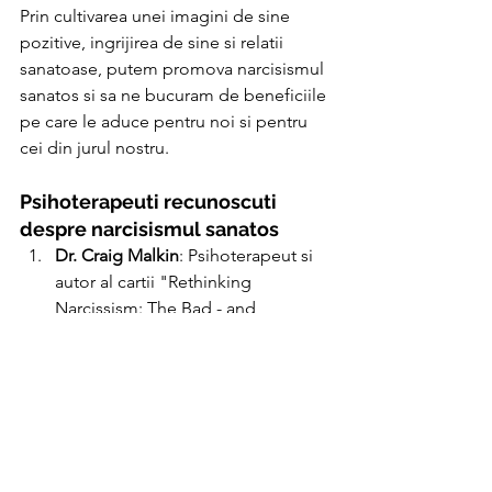
Prin cultivarea unei imagini de sine 
pozitive, ingrijirea de sine si relatii 
sanatoase, putem promova narcisismul 
sanatos si sa ne bucuram de beneficiile 
pe care le aduce pentru noi si pentru 
cei din jurul nostru.
Psihoterapeuti recunoscuti 
despre narcisismul sanatos
Dr. Craig Malkin
: Psihoterapeut si 
autor al cartii "Rethinking 
Narcissism: The Bad - and 
Surprisingly Good - About Feeling 
Special." In lucrarea sa, el 
exploreaza ideea de narcisism 
sanatos si cum poate fi cultivat 
pentru a promova o imagine de 
sine pozitiva si implinire personala.