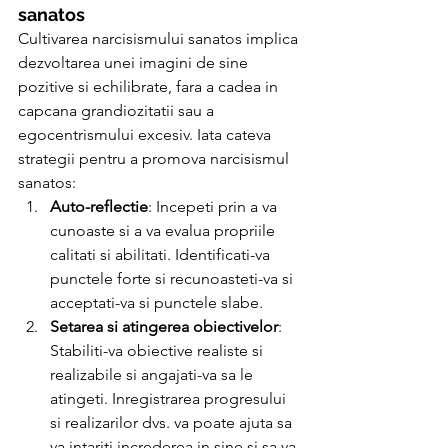
sanatos
Cultivarea narcisismului sanatos implica 
dezvoltarea unei imagini de sine 
pozitive si echilibrate, fara a cadea in 
capcana grandiozitatii sau a 
egocentrismului excesiv. Iata cateva 
strategii pentru a promova narcisismul 
sanatos:
Auto-reflectie
: Incepeti prin a va 
cunoaste si a va evalua propriile 
calitati si abilitati. Identificati-va 
punctele forte si recunoasteti-va si 
acceptati-va si punctele slabe.
Setarea si atingerea obiectivelor
: 
Stabiliti-va obiective realiste si 
realizabile si angajati-va sa le 
atingeti. Inregistrarea progresului 
si realizarilor dvs. va poate ajuta sa 
va intariti increderea in sine si sa va 