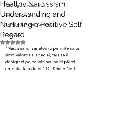
Healthy Narcissism:
Psihologia Personalitatii
Understanding and
Psihologia Analitica
Nurturing a Positive Self-
Ganduri, Reflectii, Amintiri
Regard
Sandplay
Evaluat(ă) cu NaN din 5 stele.
"Narcisismul sanatos iti permite sa te 
simti valoros si special, fara sa ii 
denigrezi pe ceilalti sau sa iti pierzi 
empatia fata de ei." Dr. Kristin Neff