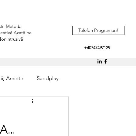
ești. Metodă
Telefon Programari!
reativă Axată pe
Nonintruzivă
+40747497129
i, Amintiri
Sandplay
...