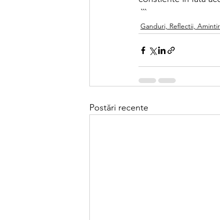
 ```
Ganduri, Reflectii, Amintir
Postări recente