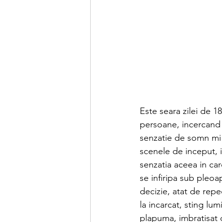
Este seara zilei de 1
persoane, incercand
senzatie de somn mi 
scenele de inceput, i
senzatia aceea in car
se infiripa sub pleoa
decizie, atat de repe
la incarcat, sting lu
plapuma, imbratisat d