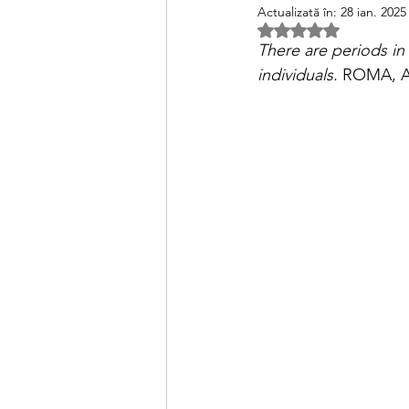
Actualizată în:
28 ian. 2025
Evaluat(ă) cu NaN d
There are periods in 
individuals.
 ROMA, A