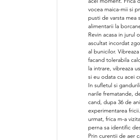
acel moment. Frica de
vocea maica-mii si pr
pusti de varsta mea 
alimentarii la borcan
Revin acasa in jurul 
ascultat incordat zg
al bunicilor. Vibreaz
facand tolerabila cal
la intrare, vibreaza 
si eu odata cu acei c
In sufletul si gandur
narile frematande, de 
cand, dupa 36 de ani,
experimentarea fricii
urmat, frica m-a vizi
perna sa identific des
Prin curentii de aer