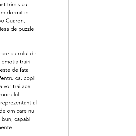
st trimis cu 
am dormit in 
so Cuaron, 
iesa de puzzle 
care au rolul de 
emotia trairii 
 este de fata 
Pentru ca, copii 
a vor trai acei 
n modelul 
 reprezentant al 
l de om care nu 
or bun, capabil 
mente 