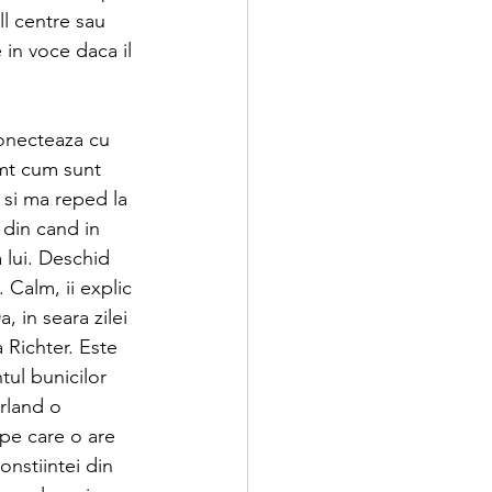
ll centre sau 
in voce daca il 
onecteaza cu 
imt cum sunt 
 si ma reped la 
 din cand in 
 lui. Deschid 
 Calm, ii explic 
 in seara zilei 
 Richter. Este 
tul bunicilor 
rland o 
pe care o are 
onstiintei din 