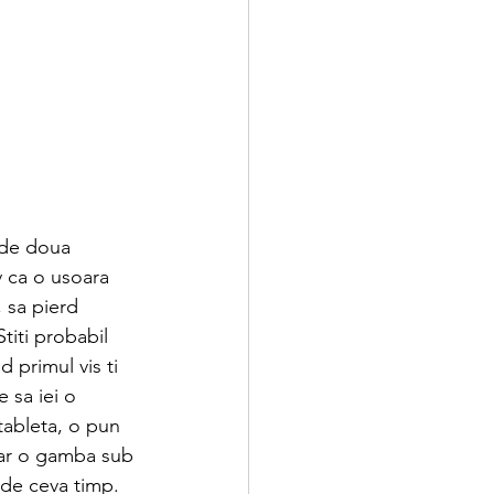
 de doua 
 ca o usoara 
 sa pierd 
titi probabil 
 primul vis ti 
 sa iei o 
tableta, o pun 
doar o gamba sub 
 de ceva timp. 