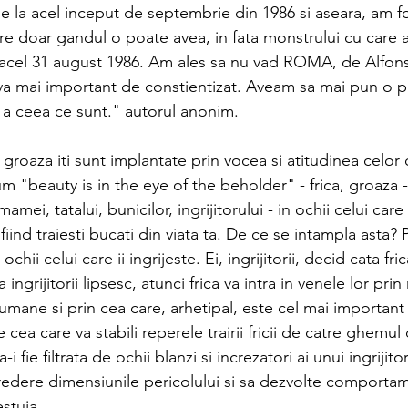
e la acel inceput de septembrie din 1986 si aseara, am fo
are doar gandul o poate avea, in fata monstrului cu care 
 acel 31 august 1986. Am ales sa nu vad ROMA, de Alfon
a mai important de constientizat. Aveam sa mai pun o p
i a ceea ce sunt." autorul anonim.
a, groaza iti sunt implantate prin vocea si atitudinea celor 
um "beauty is in the eye of the beholder" - frica, groaza - 
mamei, tatalui, bunicilor, ingrijitorului - in ochii celui care
fiind traiesti bucati din viata ta. De ce se intampla asta? 
ochii celui care ii ingrijeste. Ei, ingrijitorii, decid cata fric
a ingrijitorii lipsesc, atunci frica va intra in venele lor pri
i umane si prin cea care, arhetipal, este cel mai important
e cea care va stabili reperele trairii fricii de catre ghemu
-i fie filtrata de ochii blanzi si increzatori ai unui ingrijit
credere dimensiunile pericolului si sa dezvolte comporta
estuia.