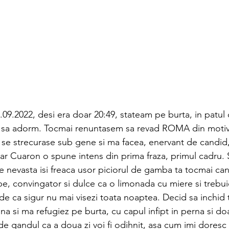
8.09.2022, desi era doar 20:49, stateam pe burta, in patul
 sa adorm. Tocmai renuntasem sa revad ROMA din motiv
se strecurase sub gene si ma facea, enervant de candid,
ar Cuaron o spune intens din prima fraza, primul cadru. S
e nevasta isi freaca usor piciorul de gamba ta tocmai cand
pe, convingator si dulce ca o limonada cu miere si trebuie
de ca sigur nu mai visezi toata noaptea. Decid sa inchid 
mina si ma refugiez pe burta, cu capul infipt in perna si 
e gandul ca a doua zi voi fi odihnit, asa cum imi doresc