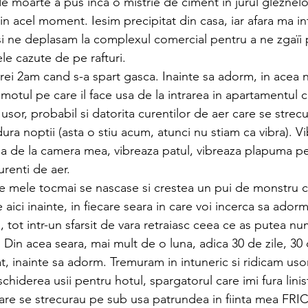
 moarte a pus inca o mistrie de ciment in jurul gleznelo
in acel moment. Iesim precipitat din casa, iar afara ma in
si ne deplasam la complexul comercial pentru a ne zgaïi 
ele cazute de pe rafturi.
orei 2am cand s-a spart gasca. Inainte sa adorm, in acea
omotul pe care il face usa de la intrarea in apartamentul
a usor, probabil si datorita curentilor de aer care se stre
dura noptii (asta o stiu acum, atunci nu stiam ca vibra). V
usa de la camera mea, vibreaza patul, vibreaza plapuma pe
urenti de aer.
ile mele tocmai se nascase si crestea un pui de monstru ca
aici inainte, in fiecare seara in care voi incerca sa adorm
 tot intr-un sfarsit de vara retraiasc ceea ce as putea nu
. Din acea seara, mai mult de o luna, adica 30 de zile, 30 
tat, inainte sa adorm. Tremuram in intuneric si ridicam us
chiderea usii pentru hotul, spargatorul care imi fura linis
 care se strecurau pe sub usa patrundea in fiinta mea F