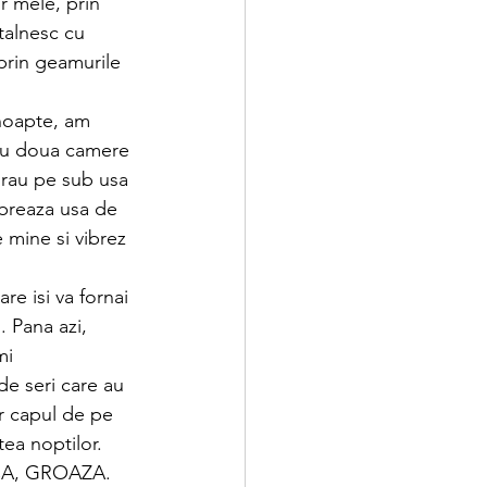
r mele, prin 
talnesc cu 
prin geamurile 
 noapte, am 
 cu doua camere 
curau pe sub usa 
ibreaza usa de 
 mine si vibrez 
re isi va fornai 
. Pana azi, 
mi 
de seri care au 
or capul de pe 
tea noptilor. 
RICA, GROAZA. 