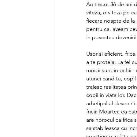
Au trecut 36 de ani d
viteza, o viteza pe c
fiecare noapte de la
pentru ca, aveam cev
in povestea deveniri
Usor si eficient, fric
a te proteja. La fel c
mortii sunt in ochii - 
atunci cand tu, copil 
traiesc realitatea prin 
copii in viata lor. Dac
arhetipal al deveniri
fricii: Moartea ea est
are norocul ca frica sa
sa stabileasca cu in
constiente in fata ac