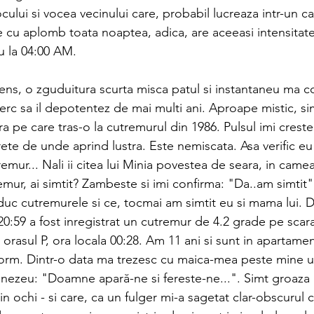
ului si vocea vecinului care, probabil lucreaza intr-un ca
 cu aplomb toata noaptea, adica, are aceeasi intensitate 
u la 04:00 AM.
ens, o zguduitura scurta misca patul si instantaneu ma c
erc sa il depotentez de mai multi ani. Aproape mistic, s
a pe care tras-o la cutremurul din 1986. Pulsul imi creste
ete de unde aprind lustra. Este nemiscata. Asa verific eu
emur... Nali ii citea lui Minia povestea de seara, in camea
emur, ai simtit? Zambeste si imi confirma: "Da..am simtit".
uc cutremurele si ce, tocmai am simtit eu si mama lui. Da,
20:59 a fost inregistrat un cutremur de 4.2 grade pe scara
 orasul P, ora locala 00:28. Am 11 ani si sunt in apartamen
orm. Dintr-o data ma trezesc cu maica-mea peste mine u
ezeu: "Doamne apară-ne si fereste-ne...". Simt groaza 
 in ochi - si care, ca un fulger mi-a sagetat clar-obscurul c