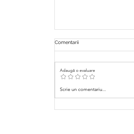
Comentarii
Adaugă o evaluare
Temperamentul: ce e „din
Scrie un comentariu...
fire” și ce se poate modela
prin psihoterapie în timp