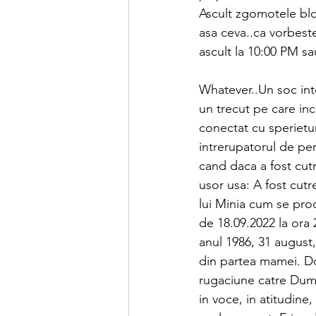
Ascult zgomotele bloc
asa ceva..ca vorbeste
ascult la 10:00 PM sa
Whatever..Un soc int
un trecut pe care inc
conectat cu sperietur
intrerupatorul de per
cand daca a fost cutr
usor usa: A fost cutr
lui Minia cum se prod
de 18.09.2022 la ora 
anul 1986, 31 august,
din partea mamei. D
rugaciune catre Dumn
in voce, in atitudine,