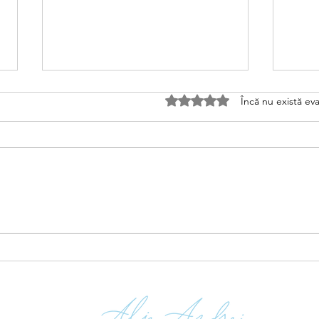
Evaluat(ă) cu 0 din 5 stele.
Încă nu există eva
Răni
Viața de emigrant: cum să
te reconstruiești și să te
înrădăcinezi în noua țară