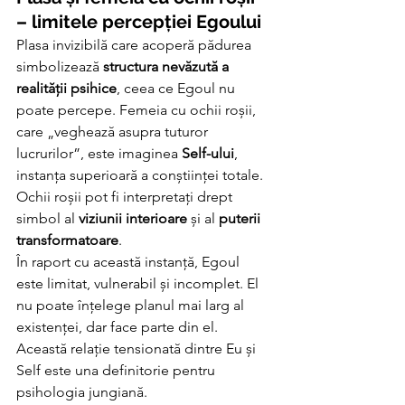
– limitele percepției Egoului
Plasa invizibilă care acoperă pădurea 
simbolizează 
structura nevăzută a 
realității psihice
, ceea ce Egoul nu 
poate percepe. Femeia cu ochii roșii, 
care „veghează asupra tuturor 
lucrurilor”, este imaginea 
Self-ului
, 
instanța superioară a conștiinței totale. 
Ochii roșii pot fi interpretați drept 
simbol al 
viziunii interioare
 și al 
puterii 
transformatoare
.
În raport cu această instanță, Egoul 
este limitat, vulnerabil și incomplet. El 
nu poate înțelege planul mai larg al 
existenței, dar face parte din el. 
Această relație tensionată dintre Eu și 
Self este una definitorie pentru 
psihologia jungiană.