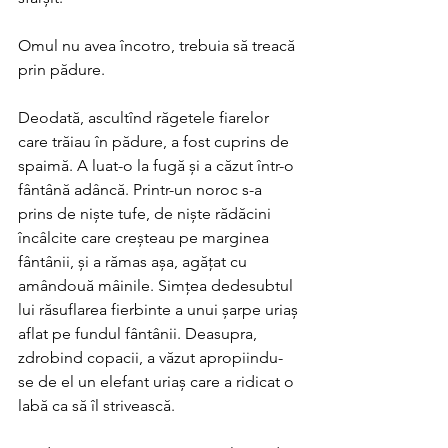
Omul nu avea încotro, trebuia să treacă 
prin pădure.
Deodată, ascultînd răgetele fiarelor 
care trăiau în pădure, a fost cuprins de 
spaimă. A luat-o la fugă și a căzut într-o 
fântână adâncă. Printr-un noroc s-a 
prins de niște tufe, de niște rădăcini 
încâlcite care creșteau pe marginea 
fântânii, și a rămas așa, agățat cu 
amândouă mâinile. Simțea dedesubtul 
lui răsuflarea fierbinte a unui șarpe uriaș 
aflat pe fundul fântânii. Deasupra, 
zdrobind copacii, a văzut apropiindu-
se de el un elefant uriaș care a ridicat o 
labă ca să îl strivească. 