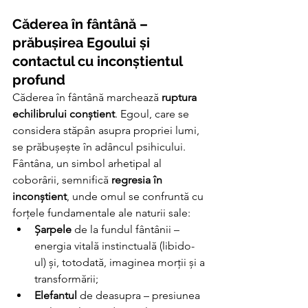
Căderea în fântână – 
prăbușirea Egoului și 
contactul cu inconștientul 
profund
Căderea în fântână marchează 
ruptura 
echilibrului conștient
. Egoul, care se 
considera stăpân asupra propriei lumi, 
se prăbușește în adâncul psihicului. 
Fântâna, un simbol arhetipal al 
coborârii, semnifică 
regresia în 
inconștient
, unde omul se confruntă cu 
forțele fundamentale ale naturii sale:
Șarpele
 de la fundul fântânii – 
energia vitală instinctuală (libido-
ul) și, totodată, imaginea morții și a 
transformării;
Elefantul
 de deasupra – presiunea 