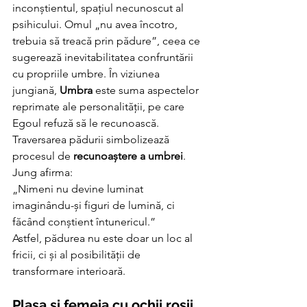
inconștientul, spațiul necunoscut al 
psihicului. Omul „nu avea încotro, 
trebuia să treacă prin pădure”, ceea ce 
sugerează inevitabilitatea confruntării 
cu propriile umbre. În viziunea 
jungiană, 
Umbra
 este suma aspectelor 
reprimate ale personalității, pe care 
Egoul refuză să le recunoască. 
Traversarea pădurii simbolizează 
procesul de 
recunoaștere a umbrei
.
Jung afirma:
„Nimeni nu devine luminat 
imaginându-și figuri de lumină, ci 
făcând conștient întunericul.”
Astfel, pădurea nu este doar un loc al 
fricii, ci și al posibilității de 
transformare interioară.
Plasa și femeia cu ochii roșii 