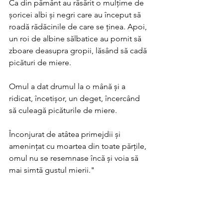
Ca din pământ au răsărit o mulțime de 
șoricei albi și negri care au început să 
roadă rădăcinile de care se ținea. Apoi, 
un roi de albine sălbatice au pornit să 
zboare deasupra gropii, lăsând să cadă 
picături de miere.
Omul a dat drumul la o mână și a 
ridicat, încetișor, un deget, încercând 
să culeagă picăturile de miere.
Înconjurat de atâtea primejdii și 
amenințat cu moartea din toate părțile, 
omul nu se resemnase încă și voia să 
mai simtă gustul mierii."