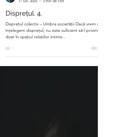
Alin Andrei
17 iun. 2025
3 min de citit
Disprețul. 4.
Disprețul colectiv – Umbra societății Dacă vrem să
înțelegem disprețul, nu este suficient să-l privim
doar în spațiul relațiilor intime...