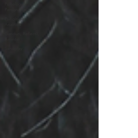
Psihologia
Personalitatii
Psihologia
Analitica
Ganduri, Reflectii,
Amintiri
Sandplay