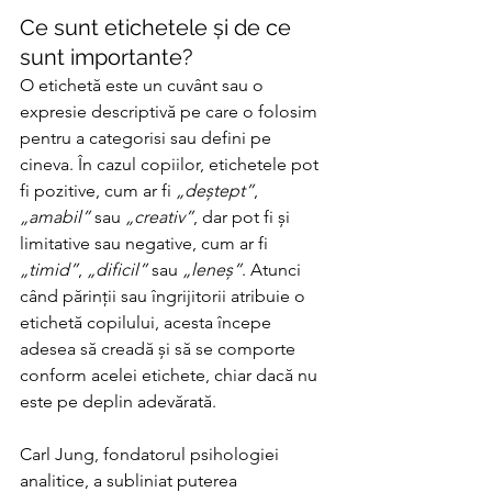
Ce sunt etichetele și de ce 
sunt importante?
O etichetă este un cuvânt sau o 
expresie descriptivă pe care o folosim 
pentru a categorisi sau defini pe 
cineva. În cazul copiilor, etichetele pot 
fi pozitive, cum ar fi 
„deștept”
, 
„amabil”
 sau 
„creativ”
, dar pot fi și 
limitative sau negative, cum ar fi 
„timid”
, 
„dificil”
 sau 
„leneș”
. Atunci 
când părinții sau îngrijitorii atribuie o 
etichetă copilului, acesta începe 
adesea să creadă și să se comporte 
conform acelei etichete, chiar dacă nu 
este pe deplin adevărată.
Carl Jung, fondatorul psihologiei 
analitice, a subliniat puterea 