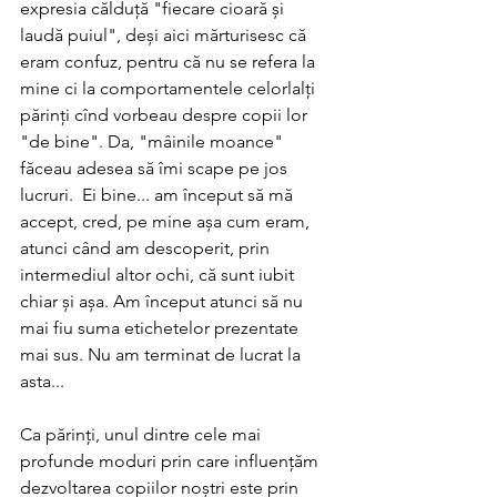
expresia călduță "fiecare cioară și 
laudă puiul", deși aici mărturisesc că 
eram confuz, pentru că nu se refera la 
mine ci la comportamentele celorlalți 
părinți cînd vorbeau despre copii lor 
"de bine". Da, "mâinile moance" 
făceau adesea să îmi scape pe jos 
lucruri.  Ei bine... am început să mă 
accept, cred, pe mine așa cum eram, 
atunci când am descoperit, prin 
intermediul altor ochi, că sunt iubit 
chiar și așa. Am început atunci să nu 
mai fiu suma etichetelor prezentate 
mai sus. Nu am terminat de lucrat la 
asta...
Ca părinți, unul dintre cele mai 
profunde moduri prin care influențăm 
dezvoltarea copiilor noștri este prin 