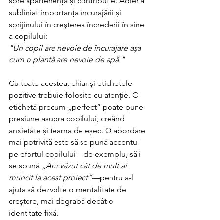
spre apartenență și contribuție. Adler a 
subliniat importanța încurajării și 
sprijinului în creșterea încrederii în sine 
a copilului:
"Un copil are nevoie de încurajare așa 
cum o plantă are nevoie de apă."
Cu toate acestea, chiar și etichetele 
pozitive trebuie folosite cu atenție. O 
etichetă precum „perfect” poate pune 
presiune asupra copilului, creând 
anxietate și teama de eșec. O abordare 
mai potrivită este să se pună accentul 
pe efortul copilului—de exemplu, să i 
se spună 
„Am văzut cât de mult ai 
muncit la acest proiect”
—pentru a-l 
ajuta să dezvolte o mentalitate de 
creștere, mai degrabă decât o 
identitate fixă.