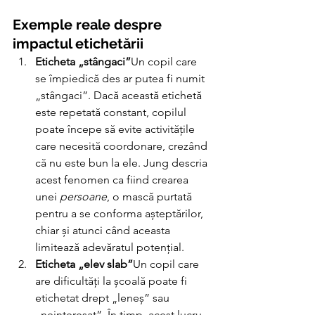
Exemple reale despre 
impactul etichetării
Eticheta „stângaci”
Un copil care 
se împiedică des ar putea fi numit 
„stângaci”. Dacă această etichetă 
este repetată constant, copilul 
poate începe să evite activitățile 
care necesită coordonare, crezând 
că nu este bun la ele. Jung descria 
acest fenomen ca fiind crearea 
unei 
persoane
, o mască purtată 
pentru a se conforma așteptărilor, 
chiar și atunci când aceasta 
limitează adevăratul potențial.
Eticheta „elev slab”
Un copil care 
are dificultăți la școală poate fi 
etichetat drept „leneș” sau 
„neinteresat”. În timp, acest lucru 