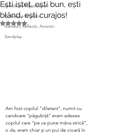
Ești isteț, ești bun, ești
Psihologia Personalitatii
blând, ești curajos!
Psihologia Analitica
Evaluat(ă) cu NaN din 5 stele.
Ganduri, Reflectii, Amintiri
Sandplay
Am fost copilul "diletant", numit cu 
candoare "păgubiță" eram adesea 
copilul care "pe ce pune mâna strică", 
o da, eram chiar și un pui de cioară în 