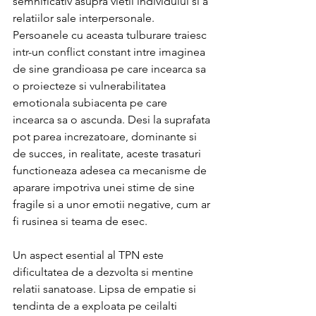
semnificativ asupra vietii individului si a 
relatiilor sale interpersonale. 
Persoanele cu aceasta tulburare traiesc 
intr-un conflict constant intre imaginea 
de sine grandioasa pe care incearca sa 
o proiecteze si vulnerabilitatea 
emotionala subiacenta pe care 
incearca sa o ascunda. Desi la suprafata 
pot parea increzatoare, dominante si 
de succes, in realitate, aceste trasaturi 
functioneaza adesea ca mecanisme de 
aparare impotriva unei stime de sine 
fragile si a unor emotii negative, cum ar 
fi rusinea si teama de esec.
Un aspect esential al TPN este 
dificultatea de a dezvolta si mentine 
relatii sanatoase. Lipsa de empatie si 
tendinta de a exploata pe ceilalti 