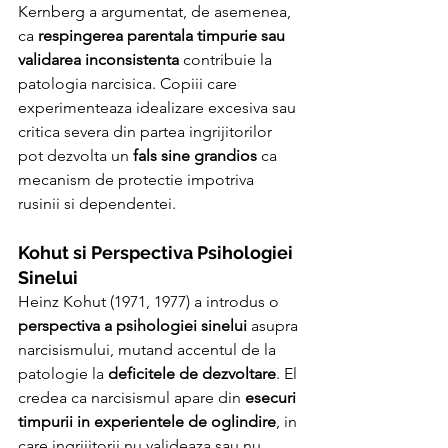
Kernberg a argumentat, de asemenea, 
ca 
respingerea parentala timpurie sau 
validarea inconsistenta
 contribuie la 
patologia narcisica. Copiii care 
experimenteaza idealizare excesiva sau 
critica severa din partea ingrijitorilor 
pot dezvolta un 
fals sine grandios
 ca 
mecanism de protectie impotriva 
rusinii si dependentei.
Kohut si Perspectiva Psihologiei 
Sinelui
Heinz Kohut (1971, 1977) a introdus o 
perspectiva a psihologiei sinelui
 asupra 
narcisismului, mutand accentul de la 
patologie la 
deficitele de dezvoltare
. El 
credea ca narcisismul apare din 
esecuri 
timpurii in experientele de oglindire
, in 
care ingrijitorii nu valideaza sau nu 