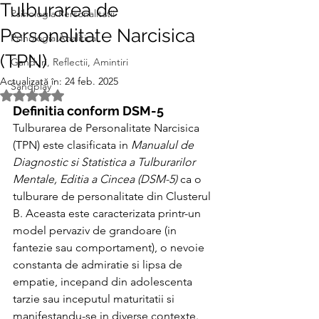
Tulburarea de
Psihologia Personalitatii
Personalitate Narcisica
Psihologia Analitica
(TPN)
Ganduri, Reflectii, Amintiri
Actualizată în:
24 feb. 2025
Sandplay
Evaluat(ă) cu NaN din 5 stele.
Definitia conform DSM-5
Tulburarea de Personalitate Narcisica 
(TPN) este clasificata in 
Manualul de 
Diagnostic si Statistica a Tulburarilor 
Mentale, Editia a Cincea (DSM-5)
 ca o 
tulburare de personalitate din Clusterul 
B. Aceasta este caracterizata printr-un 
model pervaziv de grandoare (in 
fantezie sau comportament), o nevoie 
constanta de admiratie si lipsa de 
empatie, incepand din adolescenta 
tarzie sau inceputul maturitatii si 
manifestandu-se in diverse contexte.