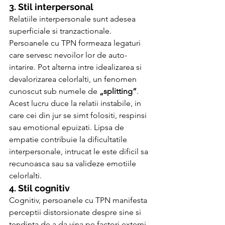
3. Stil interpersonal
Relatiile interpersonale sunt adesea 
superficiale si tranzactionale. 
Persoanele cu TPN formeaza legaturi 
care servesc nevoilor lor de auto-
intarire. Pot alterna intre idealizarea si 
devalorizarea celorlalti, un fenomen 
cunoscut sub numele de 
„splitting”
. 
Acest lucru duce la relatii instabile, in 
care cei din jur se simt folositi, respinsi 
sau emotional epuizati. Lipsa de 
empatie contribuie la dificultatile 
interpersonale, intrucat le este dificil sa 
recunoasca sau sa valideze emotiile 
celorlalti.
4. Stil cognitiv
Cognitiv, persoanele cu TPN manifesta 
perceptii distorsionate despre sine si 
tendinta de a da vina pe factori externi 