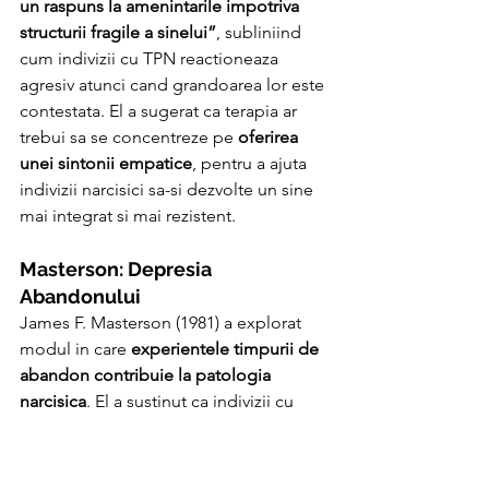
un raspuns la amenintarile impotriva 
structurii fragile a sinelui”
, subliniind 
cum indivizii cu TPN reactioneaza 
agresiv atunci cand grandoarea lor este 
contestata. El a sugerat ca terapia ar 
trebui sa se concentreze pe 
oferirea 
unei sintonii empatice
, pentru a ajuta 
indivizii narcisici sa-si dezvolte un sine 
mai integrat si mai rezistent.
Masterson: Depresia 
Abandonului
James F. Masterson (1981) a explorat 
modul in care 
experientele timpurii de 
abandon contribuie la patologia 
narcisica
. El a sustinut ca indivizii cu 
TPN dezvolta un 
fals sine
 pentru a evita 
sentimentele de abandon si 
inadecvare. Sub grandoarea lor, sufera 