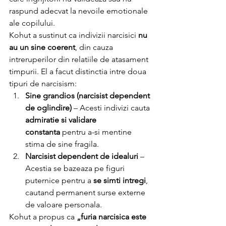
raspund adecvat la nevoile emotionale 
ale copilului.
Kohut a sustinut ca indivizii narcisici 
nu 
au un sine coerent
, din cauza 
intreruperilor din relatiile de atasament 
timpurii. El a facut distinctia intre doua 
tipuri de narcisism:
Sine grandios (narcisist dependent 
de oglindire)
 – Acesti indivizi cauta 
admiratie si validare 
constanta
 pentru a-si mentine 
stima de sine fragila.
Narcisist dependent de idealuri
 – 
Acestia se bazeaza pe figuri 
puternice pentru a 
se simti intregi
, 
cautand permanent surse externe 
de valoare personala.
Kohut a propus ca 
„furia narcisica este 